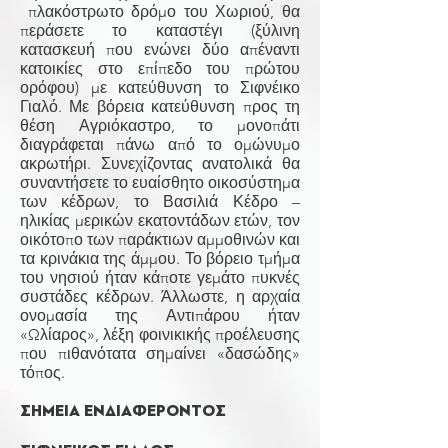
πλακόστρωτο δρόμο του Χωριού, θα
περάσετε το καταστέγι (ξύλινη
κατασκευή που ενώνει δύο απέναντι
κατοικίες στο επίπεδο του πρώτου
ορόφου) με κατεύθυνση το Σιφνέικο
Γιαλό. Με βόρεια κατεύθυνση προς τη
θέση Αγριόκαστρο, το μονοπάτι
διαγράφεται πάνω από το ομώνυμο
ακρωτήρι. Συνεχίζοντας ανατολικά θα
συναντήσετε το ευαίσθητο οικοσύστημα
των κέδρων, το Βασιλιά Κέδρο –
ηλικίας μερικών εκατοντάδων ετών, τον
οικότοπο των παράκτιων αμμοθινών και
τα κρινάκια της άμμου. Το βόρειο τμήμα
του νησιού ήταν κάποτε γεμάτο πυκνές
συστάδες κέδρων. Άλλωστε, η αρχαία
ονομασία της Αντιπάρου ήταν
«Ωλίαρος», λέξη φοινικικής προέλευσης
που πιθανότατα σημαίνει «δασώδης»
τόπος.​​​​​​​​​​​​​​​​​​​​​
ΣΗΜΕΙΑ ΕΝΔΙΑΦΕΡΟΝΤΟΣ