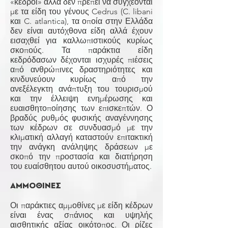
«κέδροι» αλλά δεν πρέπει να συγχέονται
με τα είδη του γένους Cedrus (C. libani
και C. atlantica), τα οποία στην Ελλάδα
δεν είναι αυτόχθονα είδη αλλά έχουν
εισαχθεί για καλλωπιστικούς κυρίως
σκοπούς. Τα παράκτια είδη
κεδρόδασων δέχονται ισχυρές πιέσεις
από ανθρώπινες δραστηριότητες και
κινδυνεύουν κυρίως από την
ανεξέλεγκτη ανάπτυξη του τουρισμού
και την έλλειψη ενημέρωσης και
ευαισθητοποίησης των επισκεπτών. Ο
βραδύς ρυθμός φυσικής αναγέννησης
των κέδρων σε συνδυασμό με την
κλιματική αλλαγή καταστούν επιτακτική
την ανάγκη ανάληψης δράσεων με
σκοπό την προστασία και διατήρηση
του ευαίσθητου αυτού οικοσυστήματος.
ΑΜΜΟΘΙΝΕΣ
Οι παράκτιες αμμοθίνες με είδη κέδρων
είναι ένας σπάνιος και υψηλής
αισθητικής αξίας οικότοπος. Οι ρίζες