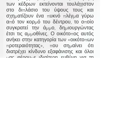
των κέδρων εκτείνονται τουλάχιστον
στο διπλάσιο του ύψους τους και
σχηματίζουν ένα πυκνό πλέγμα γύρω
από τον κορμό του δέντρου, το οποίο
συγκρατεί την άμμο, δημιουργώντας
έτσι τις αμμοθίνες. Ο οικότοπος αυτός
ανήκει στην κατηγορία των «οικότοπων
προτεραιότητας», που σημαίνει ότι
διατρέχει κίνδυνο εξαφάνισης και όλοι
μας φέρουμε ιδιαίτερη ευθύνη για τη
διατήρησή του!
ΚΡΙΝΑΚΙΑ ΤΗΣ ΑΜΜΟΥ
Μια πανέμορφη αμαρυλλίδα, η οποία
ενέπνευσε με το κάλλος της τον αρχαίο
καλλιτέχνη, και την απεικόνισε στις
τοιχογραφίες της προϊστορικής πόλης
του Ακρωτηρίου στη Σαντορίνη.
Ονομάζεται επίσης κρινάκι της
θάλασσας (Pancratium maritimum). Η
λέξη Pancratium ετυμολογείται από τις
ελληνικές λέξεις παν και κρατύς =