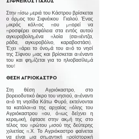
ΣΙΦΝΕΙΚΟΣ ΓΙΑΛΟΣ
Στην πίσω μεριά του Κάστρου βρίσκεται
ο όρμος του Σιφνέικου Γιαλού. Ένας
μικρός κόλπος που μπορεί να
προσφέρει ασφάλεια στα εντός αυτού
αγκυροβολημένα πλοία (σαπιέντζα,
ράδα, αγκυροβόλιο, καραβοστάσι).
Έχει πάρει το όνομά του από το νησί
της Σίφνου μιας και βρίσκεται απέναντι
του και φημίζεται για το ηλιοβασίλεμά
του!
ΘΕΣΗ ΑΓΡΙΟΚΑΣΤΡΟ
Στη θέση Αγριόκαστρο, στο
βορειοδυτικό άκρο του νησιού, απέναντι
από τη νησίδα Κάτω Φυρό, εκτείνονται
τα κατάλοιπα της αρχαίας πόλης του
Αγριόκαστρου που, όπως δείχνει η
κεραμική, έφτασε στην ακμή της στο
τέλος του πρώτου μισού της δεύτερης
χιλιετίας π.Χ. Το Αγριόκαστρο φαίνεται
να είναι μια σημαντική προϊστορική