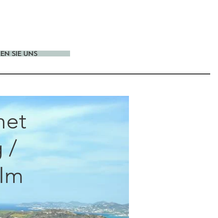
EN SIE UNS
het
 /
 Im