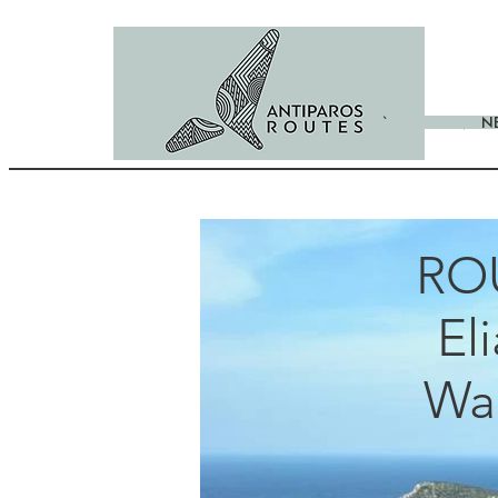
`
N
ROU
El
Wa